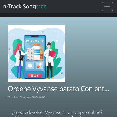
n-Track Song
tree
Toggle
navigat
Ordene Vyvanse barato Con entrega al día siguiente
Joined Songtree 22-Oct-2025
¿Puedo devolver Vyvanse si lo compro online?