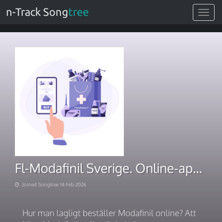
n-Track Song
tree
Toggle
navigat
Fl-Modafinil Sverige. Online-apotek #1 för dig 2026
Joined Songtree 14-Feb-2026
Hur man lagligt beställer Modafinil online? Att